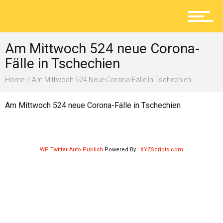
Aktuelles
Am Mittwoch 524 neue Corona-
Lokal
Fälle in Tschechien
Home
Am Mittwoch 524 Neue Corona-Fälle In Tschechien
Ratgeber
Am Mittwoch 524 neue Corona-Fälle in Tschechien
Service
WP Twitter Auto Publish
Powered By :
XYZScripts.com
Kolumne