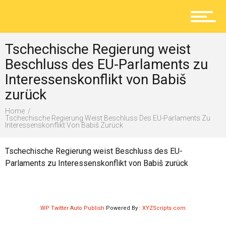
Aktuelles
Tschechische Regierung weist
Lokal
Beschluss des EU-Parlaments zu
Interessenskonflikt von Babiš
zurück
Ratgeber
Home
Tschechische Regierung Weist Beschluss Des EU-Parlaments Zu
Interessenskonflikt Von Babiš Zurück
Service
Tschechische Regierung weist Beschluss des EU-
Parlaments zu Interessenskonflikt von Babiš zurück
Kolumne
WP Twitter Auto Publish
Powered By :
XYZScripts.com