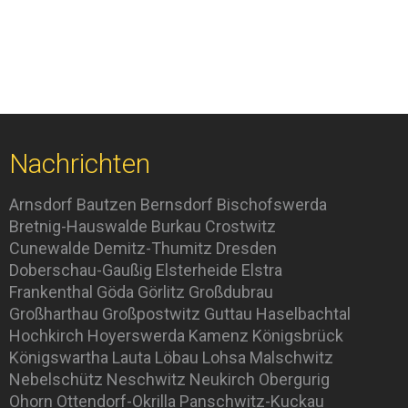
Nachrichten
Arnsdorf
Bautzen
Bernsdorf
Bischofswerda
Bretnig-Hauswalde
Burkau
Crostwitz
Cunewalde
Demitz-Thumitz
Dresden
Doberschau-Gaußig
Elsterheide
Elstra
Frankenthal
Göda
Görlitz
Großdubrau
Großharthau
Großpostwitz
Guttau
Haselbachtal
Hochkirch
Hoyerswerda
Kamenz
Königsbrück
Königswartha
Lauta
Löbau
Lohsa
Malschwitz
Nebelschütz
Neschwitz
Neukirch
Obergurig
Ohorn
Ottendorf-Okrilla
Panschwitz-Kuckau