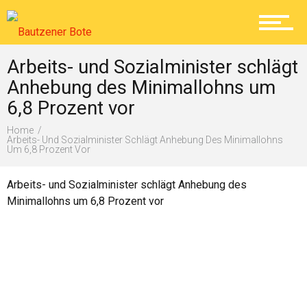
Lokal
Arbeits- und Sozialminister schlägt
Anhebung des Minimallohns um
Ratgeber
6,8 Prozent vor
Home
Arbeits- Und Sozialminister Schlägt Anhebung Des Minimallohns
Service
Um 6,8 Prozent Vor
Arbeits- und Sozialminister schlägt Anhebung des
Minimallohns um 6,8 Prozent vor
Kolumne
Shop