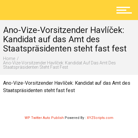
Aktuelles
Ano-Vize-Vorsitzender Havlíček:
Lokal
Kandidat auf das Amt des
Staatspräsidenten steht fast fest
Home
Ratgeber
Ano-Vize-Vorsitzender Havlíček: Kandidat Auf Das Amt Des
Staatspräsidenten Steht Fast Fest
Ano-Vize-Vorsitzender Havlíček: Kandidat auf das Amt des
Service
Staatspräsidenten steht fast fest
Kolumne
WP Twitter Auto Publish
Powered By :
XYZScripts.com