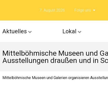
7. August 2026
Folge uns
Folge uns auf F
Aktuelles
Lokal
Folge uns auf X 
Mittelböhmische Museen und Gal
Folge uns auf Fli
Ausstellungen draußen und in S
Folge uns auf Is
Mittelböhmische Museen und Galerien organisieren Ausstellun