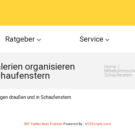
acebook
Ratgeber
Service
(Twitter)
erien organisieren
ckr
Home
Mittelböhmische
chaufenstern
Schaufenstern
suu
gen draußen und in Schaufenstern
WP Twitter Auto Publish
Powered By :
XYZScripts.com