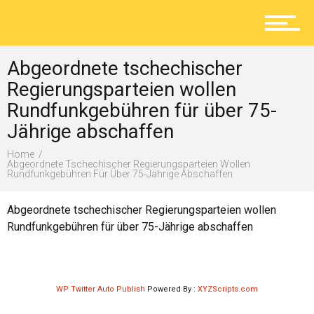
Aktuelles
Abgeordnete tschechischer
Lokal
Regierungsparteien wollen
Rundfunkgebühren für über 75-
Jährige abschaffen
Ratgeber
Home
Abgeordnete Tschechischer Regierungsparteien Wollen
Rundfunkgebühren Für Über 75-Jährige Abschaffen
Service
Abgeordnete tschechischer Regierungsparteien wollen
Rundfunkgebühren für über 75-Jährige abschaffen
Kolumne
WP Twitter Auto Publish
Powered By :
XYZScripts.com