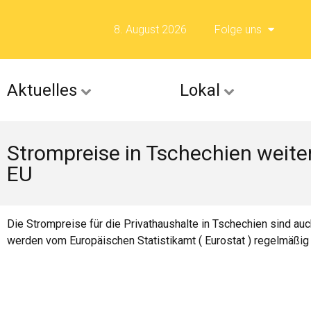
8. August 2026
Folge uns
Folge uns auf F
Aktuelles
Lokal
Folge uns auf X 
Strompreise in Tschechien weiter
Folge uns auf Fli
EU
Folge uns auf Is
Die Strompreise für die Privathaushalte in Tschechien sind au
werden vom Europäischen Statistikamt ( Eurostat ) regelmäßig 