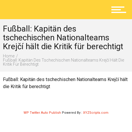
Aktuelles
Fußball: Kapitän des
Lokal
tschechischen Nationalteams
Krejčí hält die Kritik für berechtigt
Home
Ratgeber
Fußball: Kapitän Des Tschechischen Nationalteams Krejčí Hält Die
Kritik Für Berechtigt
Fußball: Kapitän des tschechischen Nationalteams Krejčí hält
Service
die Kritik für berechtigt
Kolumne
WP Twitter Auto Publish
Powered By :
XYZScripts.com