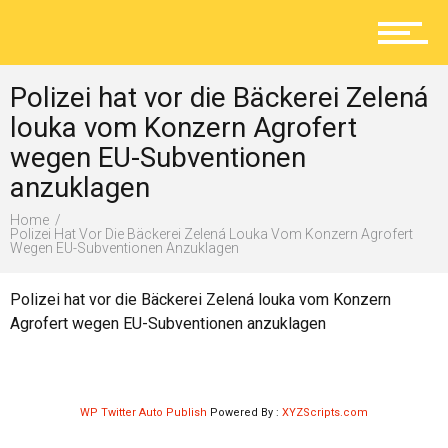
Aktuelles
Polizei hat vor die Bäckerei Zelená
Lokal
louka vom Konzern Agrofert
wegen EU-Subventionen
anzuklagen
Ratgeber
Home
Polizei Hat Vor Die Bäckerei Zelená Louka Vom Konzern Agrofert
Wegen EU-Subventionen Anzuklagen
Service
Polizei hat vor die Bäckerei Zelená louka vom Konzern
Agrofert wegen EU-Subventionen anzuklagen
Kolumne
WP Twitter Auto Publish
Powered By :
XYZScripts.com