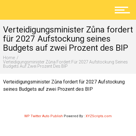
Aktuelles
Verteidigungsminister Zůna fordert
Lokal
für 2027 Aufstockung seines
Budgets auf zwei Prozent des BIP
Home
Ratgeber
Verteidigungsminister Zůna Fordert Für 2027 Aufstockung Seines
Budgets Auf Zwei Prozent Des BIP
Verteidigungsminister Zůna fordert für 2027 Aufstockung
Service
seines Budgets auf zwei Prozent des BIP
Kolumne
WP Twitter Auto Publish
Powered By :
XYZScripts.com