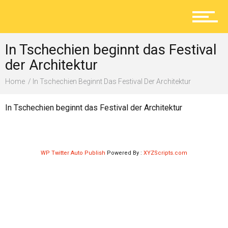
Aktuelles
In Tschechien beginnt das Festival
Lokal
der Architektur
Home
In Tschechien Beginnt Das Festival Der Architektur
Ratgeber
In Tschechien beginnt das Festival der Architektur
Service
WP Twitter Auto Publish
Powered By :
XYZScripts.com
Kolumne