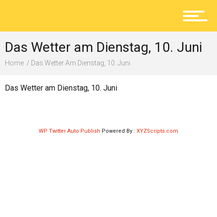
Aktuelles
Das Wetter am Dienstag, 10. Juni
Lokal
Home
Das Wetter Am Dienstag, 10. Juni
Das Wetter am Dienstag, 10. Juni
Ratgeber
WP Twitter Auto Publish
Powered By :
XYZScripts.com
Service
Kolumne