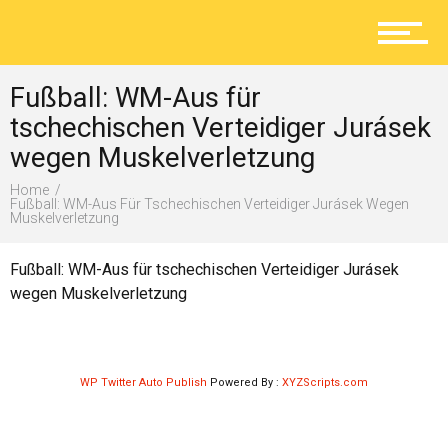
Aktuelles
Fußball: WM-Aus für
Lokal
tschechischen Verteidiger Jurásek
wegen Muskelverletzung
Home
Ratgeber
Fußball: WM-Aus Für Tschechischen Verteidiger Jurásek Wegen
Muskelverletzung
Fußball: WM-Aus für tschechischen Verteidiger Jurásek
Service
wegen Muskelverletzung
Kolumne
WP Twitter Auto Publish
Powered By :
XYZScripts.com