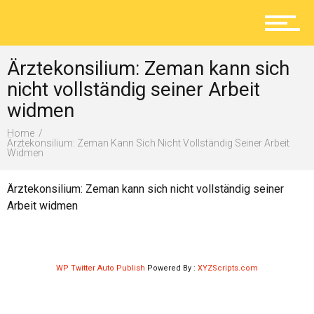
Aktuelles
Ärztekonsilium: Zeman kann sich
Lokal
nicht vollständig seiner Arbeit
widmen
Home
Ratgeber
Ärztekonsilium: Zeman Kann Sich Nicht Vollständig Seiner Arbeit
Widmen
Ärztekonsilium: Zeman kann sich nicht vollständig seiner
Service
Arbeit widmen
Kolumne
WP Twitter Auto Publish
Powered By :
XYZScripts.com