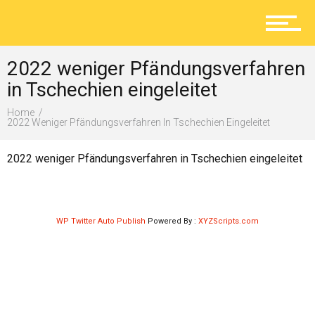
Aktuelles
2022 weniger Pfändungsverfahren
Lokal
in Tschechien eingeleitet
Home
2022 Weniger Pfändungsverfahren In Tschechien Eingeleitet
Ratgeber
2022 weniger Pfändungsverfahren in Tschechien eingeleitet
Service
WP Twitter Auto Publish
Powered By :
XYZScripts.com
Kolumne