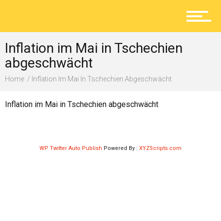
Aktuelles
Inflation im Mai in Tschechien
Lokal
abgeschwächt
Home
Inflation Im Mai In Tschechien Abgeschwächt
Ratgeber
Inflation im Mai in Tschechien abgeschwächt
Service
WP Twitter Auto Publish
Powered By :
XYZScripts.com
Kolumne