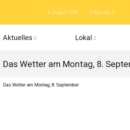
6. August 2026
Folge uns
Folge uns auf F
Aktuelles
Lokal
Folge uns auf X 
Das Wetter am Montag, 8. Sept
Folge uns auf Fli
Folge uns auf Is
Das Wetter am Montag, 8. September