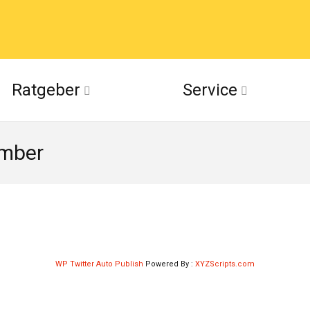
acebook
Ratgeber
Service
(Twitter)
ember
ckr
suu
WP Twitter Auto Publish
Powered By :
XYZScripts.com