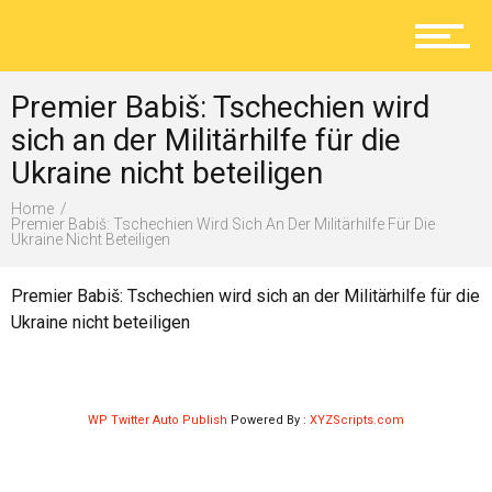
Aktuelles
Premier Babiš: Tschechien wird
Lokal
sich an der Militärhilfe für die
Ukraine nicht beteiligen
Home
Ratgeber
Premier Babiš: Tschechien Wird Sich An Der Militärhilfe Für Die
Ukraine Nicht Beteiligen
Premier Babiš: Tschechien wird sich an der Militärhilfe für die
Service
Ukraine nicht beteiligen
Kolumne
WP Twitter Auto Publish
Powered By :
XYZScripts.com