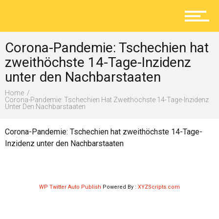
Aktuelles
Corona-Pandemie: Tschechien hat
Lokal
zweithöchste 14-Tage-Inzidenz
unter den Nachbarstaaten
Home
Ratgeber
Corona-Pandemie: Tschechien Hat Zweithöchste 14-Tage-Inzidenz
Unter Den Nachbarstaaten
Corona-Pandemie: Tschechien hat zweithöchste 14-Tage-
Service
Inzidenz unter den Nachbarstaaten
Kolumne
WP Twitter Auto Publish
Powered By :
XYZScripts.com