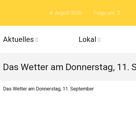
8. August 2026
Folge uns
Folge uns auf F
Aktuelles
Lokal
Folge uns auf X 
Das Wetter am Donnerstag, 11.
Folge uns auf Fli
Folge uns auf Is
Das Wetter am Donnerstag, 11. September