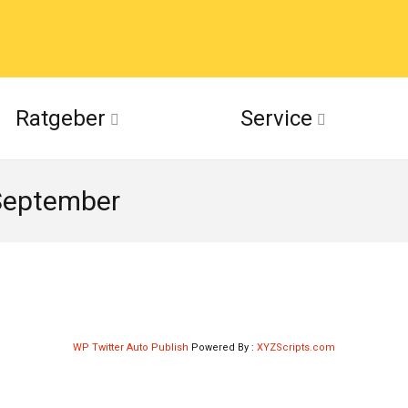
acebook
Ratgeber
Service
(Twitter)
 September
ckr
suu
WP Twitter Auto Publish
Powered By :
XYZScripts.com