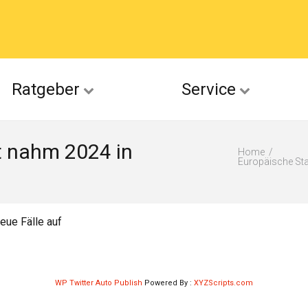
acebook
Ratgeber
Service
(Twitter)
t nahm 2024 in
ckr
Home
Europäische Sta
suu
eue Fälle auf
WP Twitter Auto Publish
Powered By :
XYZScripts.com