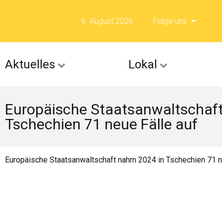
6. August 2026
Folge uns
Folge uns auf F
Aktuelles
Lokal
Folge uns auf X 
Europäische Staatsanwaltschaf
Folge uns auf Fli
Tschechien 71 neue Fälle auf
Folge uns auf Is
Europäische Staatsanwaltschaft nahm 2024 in Tschechien 71 n