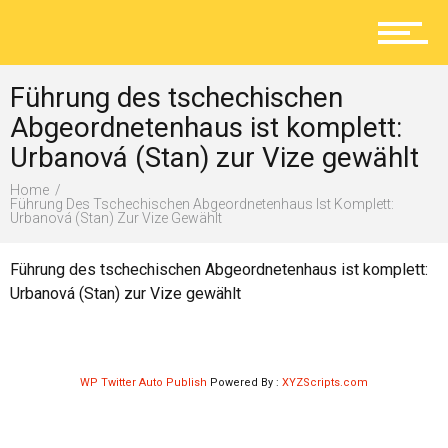
Aktuelles
Führung des tschechischen
Lokal
Abgeordnetenhaus ist komplett:
Urbanová (Stan) zur Vize gewählt
Home
Ratgeber
Führung Des Tschechischen Abgeordnetenhaus Ist Komplett:
Urbanová (Stan) Zur Vize Gewählt
Führung des tschechischen Abgeordnetenhaus ist komplett:
Service
Urbanová (Stan) zur Vize gewählt
Kolumne
WP Twitter Auto Publish
Powered By :
XYZScripts.com