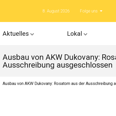
8. August 2026
Folge uns
Folge uns auf F
Aktuelles
Lokal
Folge uns auf X 
Ausbau von AKW Dukovany: Ros
Folge uns auf Fli
Ausschreibung ausgeschlossen
Folge uns auf Is
Ausbau von AKW Dukovany: Rosatom aus der Ausschreibung 