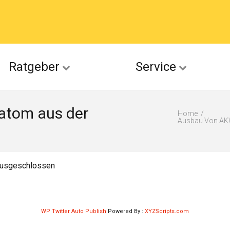
acebook
Ratgeber
Service
(Twitter)
atom aus der
ckr
Home
Ausbau Von AK
suu
ausgeschlossen
WP Twitter Auto Publish
Powered By :
XYZScripts.com