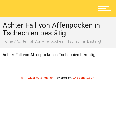
Aktuelles
Achter Fall von Affenpocken in
Lokal
Tschechien bestätigt
Home
Achter Fall Von Affenpocken In Tschechien Bestätigt
Ratgeber
Achter Fall von Affenpocken in Tschechien bestätigt
Service
WP Twitter Auto Publish
Powered By :
XYZScripts.com
Kolumne