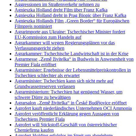
Aggressionen im Straßenverkehr nehmen zu
Agnieszka Holland dreht Film über Franz Kafka
Agnieszka Holland dreht in Prag Biopic über Franz Kafka
Agnieszka Hollands Film „Green Border“ für Europäischen
Filmpreis nominiert
Agrarimporte aus Ukraine: Tschechischer Minister fordert
EU-Kommission zum Handeln auf
Agrarkammer will wegen Regierungsplänen vor das
Verfassungsgericht ziehen
Agrarkammer: Tschechische Landwirtschaft ist in der Krise
Agrarmesse „Země živitelka“ in Budweis in Anwesenheit von
Premier Fiala eröffnet
Agrarminister: Ergebnisse der Lebensmittelpreiskontrollen in
Tschechien schlechter als erwartet
Agrarminister: Tschechien kann sich nicht mehr auf
Grundwasserreserven verlassen
Agrarministerium: Tschechien hat genügend Wasser, um
schwere Dürre zu bewältigen
Agrarsalon „Země živitelka“ in České Budějovice eröffnet
Agrofert kauft niederländisches Unternehmen OCI Ammonia
Agrofert veröffentlicht Erklärung gegen Aussagen von
Tschechiens Premier Fiala
Agrofert will Stickstoff-Geschäft von österreichischer
Chemiefirma kaufen
Agrofert-Holding erfolglos im Streit um abgelehnte