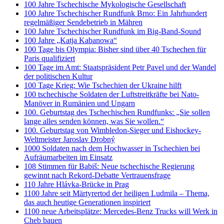
100 Jahre Tschechische Mykologische Gesellschaft
100 Jahre Tschechischer Rundfunk Brno: Ein Jahrhundert
regelmäßiger Sendebetrieb in Mähren
100 Jahre Tschechischer Rundfunk im Big-Band-Sound
100 Jahre „Katja Kabanowa“
100 Tage bis Olympia: Bisher sind über 40 Tschechen für
Paris qualifiziert
100 Tage im Amt: Staatspräsident Petr Pavel und der Wandel
der politischen Kultur
100 Tage Krieg: Wie Tschechien der Ukraine hilft
100 tschechische Soldaten der Luftstreitkräfte bei Nato-
Manöver in Rumänien und Ungarn
100. Geburtstag des Tschechischen Rundfunks: „Sie sollen
lange alles senden können, was Sie wollen.“
100. Geburtstag von Wimbledon-Sieger und Eishockey-
Weltmeister Jaroslav Drobný
1000 Soldaten nach dem Hochwasser in Tschechien bei
Aufräumarbeiten im Einsatz
108 Stimmen für Babiš: Neue tschechische Regierung
gewinnt nach Rekord-Debatte Vertrauensfrage
110 Jahre Hlávka-Brücke in Prag
1100 Jahre seit Märtyrertod der heiligen Ludmila – Thema,
das auch heutige Generationen inspiriert
1100 neue Arbeitsplätze: Mercedes-Benz Trucks will Werk in
Cheb bauen