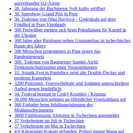
ausverkaufter O2-Arena
30. Jahrgang der Buchmesse Svět knihy eröffnet
30. Speedway Grand Prix in Prag
30. Todestag von Olga Havlová – Gedenkakt auf dem
Friedhof in Prag-Vinohrady
300 Freiwillige melden sich beim Präsidialamt für Kampf in
der Ukraine
300 Jahre alter Birnbaum neben Urantagebau ist tschechischer
Baum des Jahres
300 Menschen protestierten in Prag gegen das
Pandemiegesetz
300. Todestag von Baumeister Santini-Aichl:
Denkmalschutzinstitut plant Veranstaltungen
31. Aviatik-Fest in Pardubice zeigt alte Double-Decker und
moderne Kampfjets
3200 Polizisten, Feuerwehrleute und Soldaten unterschreiben
Aufruf gegen Impfpflicht
34. Festival beginnt in Český Krumlov / Krumau
36.000 Menschen nehmen an öffentlicher Vogelzählung teil
360 Eisbader beim Jubiläumsjahrgang des
Moldauschwimmens
3600 Frühlingsputz-Aktionen in Tschechien angemeldet
37 Verkehrstote im Juli in Tschechien
37 Verkehrstote im Mai in Tschechien
4,6 Kilogramm Kokain gefunden: Polizei nimmt Mann auf