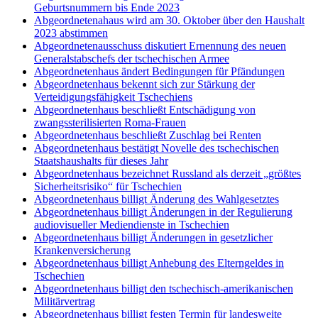
Geburtsnummern bis Ende 2023
Abgeordnetenahaus wird am 30. Oktober über den Haushalt
2023 abstimmen
Abgeordnetenausschuss diskutiert Ernennung des neuen
Generalstabschefs der tschechischen Armee
Abgeordnetenhaus ändert Bedingungen für Pfändungen
Abgeordnetenhaus bekennt sich zur Stärkung der
Verteidigungsfähigkeit Tschechiens
Abgeordnetenhaus beschließt Entschädigung von
zwangssterilisierten Roma-Frauen
Abgeordnetenhaus beschließt Zuschlag bei Renten
Abgeordnetenhaus bestätigt Novelle des tschechischen
Staatshaushalts für dieses Jahr
Abgeordnetenhaus bezeichnet Russland als derzeit „größtes
Sicherheitsrisiko“ für Tschechien
Abgeordnetenhaus billigt Änderung des Wahlgesetztes
Abgeordnetenhaus billigt Änderungen in der Regulierung
audiovisueller Mediendienste in Tschechien
Abgeordnetenhaus billigt Änderungen in gesetzlicher
Krankenversicherung
Abgeordnetenhaus billigt Anhebung des Elterngeldes in
Tschechien
Abgeordnetenhaus billigt den tschechisch-amerikanischen
Militärvertrag
Abgeordnetenhaus billigt festen Termin für landesweite