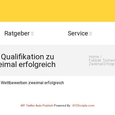
acebook
Ratgeber
Service
(Twitter)
Qualifikation zu
ckr
Home
Fußball: Tschec
mal erfolgreich
Zweimal Erfolgr
suu
en Wettbewerben zweimal erfolgreich
WP Twitter Auto Publish
Powered By :
XYZScripts.com