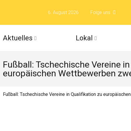
6. August 2026
Folge uns
Folge uns auf F
Aktuelles
Lokal
Folge uns auf X 
Fußball: Tschechische Vereine in 
Folge uns auf Fli
europäischen Wettbewerben zwei
Folge uns auf Is
Fußball: Tschechische Vereine in Qualifikation zu europäisch