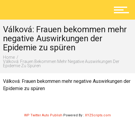
Aktuelles
Válková: Frauen bekommen mehr
Lokal
negative Auswirkungen der
Epidemie zu spüren
Home
Ratgeber
Válková: Frauen Bekommen Mehr Negative Auswirkungen Der
Epidemie Zu Spüren
Válková: Frauen bekommen mehr negative Auswirkungen der
Service
Epidemie zu spüren
Kolumne
WP Twitter Auto Publish
Powered By :
XYZScripts.com