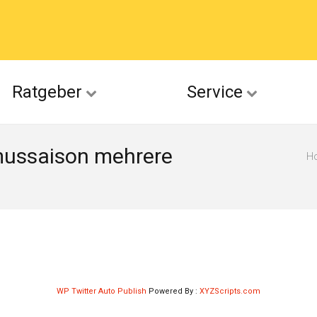
acebook
Ratgeber
Service
(Twitter)
smussaison mehrere
ckr
H
suu
WP Twitter Auto Publish
Powered By :
XYZScripts.com