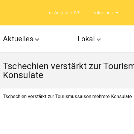
6. August 2026
Folge uns
Folge uns auf F
Aktuelles
Lokal
Folge uns auf X 
Tschechien verstärkt zur Touri
Folge uns auf Fli
Konsulate
Folge uns auf Is
Tschechien verstärkt zur Tourismussaison mehrere Konsulate