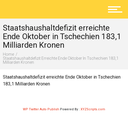
Aktuelles
Staatshaushaltdefizit erreichte
Lokal
Ende Oktober in Tschechien 183,1
Milliarden Kronen
Home
Ratgeber
Staatshaushaltdefizit Erreichte Ende Oktober In Tschechien 183,1
Milliarden Kronen
Staatshaushaltdefizit erreichte Ende Oktober in Tschechien
Service
183,1 Milliarden Kronen
Kolumne
WP Twitter Auto Publish
Powered By :
XYZScripts.com