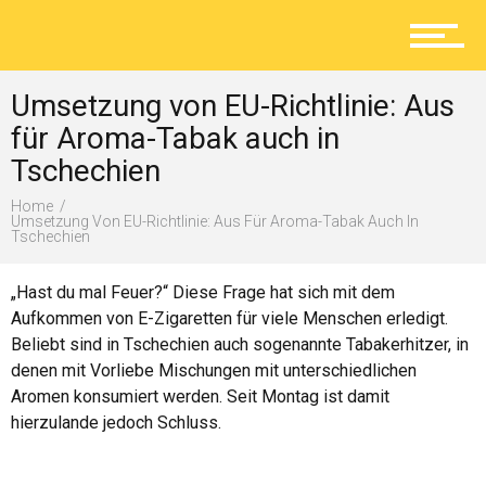
Aktuelles
Umsetzung von EU-Richtlinie: Aus
Lokal
für Aroma-Tabak auch in
Tschechien
Home
Ratgeber
Umsetzung Von EU-Richtlinie: Aus Für Aroma-Tabak Auch In
Tschechien
„Hast du mal Feuer?“ Diese Frage hat sich mit dem
Service
Aufkommen von E-Zigaretten für viele Menschen erledigt.
Beliebt sind in Tschechien auch sogenannte Tabakerhitzer, in
denen mit Vorliebe Mischungen mit unterschiedlichen
Aromen konsumiert werden. Seit Montag ist damit
Kolumne
hierzulande jedoch Schluss.