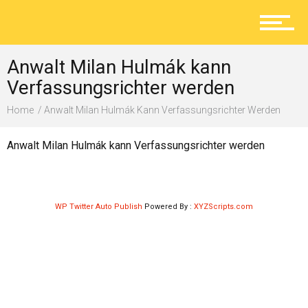
Aktuelles
Anwalt Milan Hulmák kann
Lokal
Verfassungsrichter werden
Home
Anwalt Milan Hulmák Kann Verfassungsrichter Werden
Ratgeber
Anwalt Milan Hulmák kann Verfassungsrichter werden
Service
WP Twitter Auto Publish
Powered By :
XYZScripts.com
Kolumne