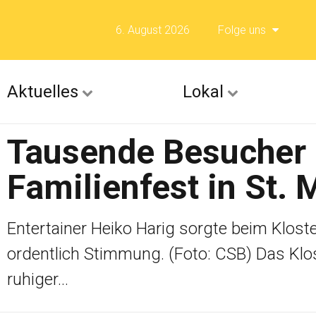
6. August 2026
Folge uns
Folge uns auf F
Aktuelles
Lokal
Folge uns auf X 
Tausende Besucher 
Folge uns auf Fli
Familienfest in St. 
Folge uns auf Is
Entertainer Heiko Harig sorgte beim Kloste
ordentlich Stimmung. (Foto: CSB) Das Klos
ruhiger...