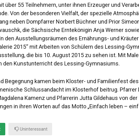
t über 55 Teilnehmern, unter ihnen Erzeuger und Verarbeit
de. Von der besonderen Vielfalt, der spezielle Atmosph
ng neben Dompfarrer Norbert Büchner und Prior Simeo
auschk, die Sächsische Erntekönigin Anja Werner sowie 
In den Ausstellungsräumen des Ernährungs- und Kräuter
lerie 2015“ mit Arbeiten von Schülern des Lessing-Gymn
stellung, die bis 10. August 2015 zu sehen ist. Mit Maler
 in den Kunstunterricht des Lessing-Gymnasiums.
d Begegnung kamen beim Kloster- und Familienfest des 
enische Schlussandacht im Klosterhof beitrug. Pfarrer 
Magdalena Kamenz und Pfarrerin Jutta Gildehaus von der
gen in ihren Worten auf das Motto „Einfach leben – ein
t
Uninteressant