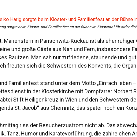
arig sorgte beim Kloster- und Familienfest an der Bühne im Klosterhof für ordentli
t. Marienstern in Panschwitz-Kuckau ist als eher ruhiger
leine und große Gäste aus Nah und Fern, insbesondere F
ses Bautzen. Man sah nur zufriedene, staunende und gut
h freuten sich die Schwestern des Konvents, die Organis
und Familienfest stand unter dem Motto „Einfach leben 
ttesdienst in der Klosterkirche mit Dompfarrer Norbert 
abtei Stift Heiligenkreuz in Wien und den Schwestern de
nda St. Jacob“ aus Chemnitz, das später noch ein Konzer
mittag riss der Besucherzustrom nicht ab. Das abwechs
k, Tanz, Humor und Karatevorführung, die zahlreichen An