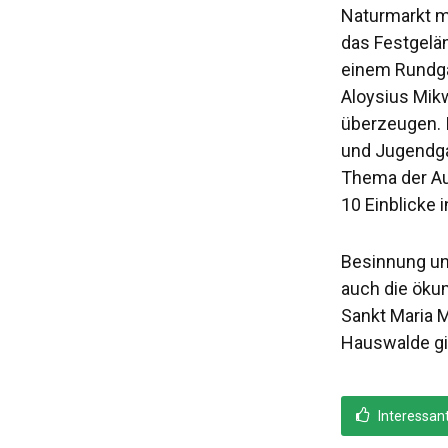
Naturmarkt mi
das Festgelän
einem Rundga
Aloysius Mikw
überzeugen. 
und Jugendga
Thema der Aus
10 Einblicke
Besinnung un
auch die ökum
Sankt Maria 
Hauswalde gin
Interessan