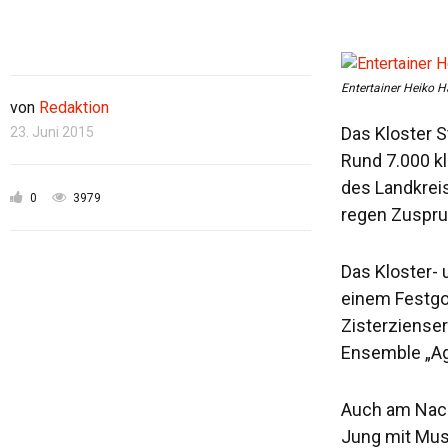
Entertainer Heiko H
von
Redaktion
Das Kloster S
23. Juni 2015
Rund 7.000 k
des Landkrei
0
3979
regen Zuspruc
Das Kloster- 
einem Festgo
Zisterzienser
Ensemble „Age
Auch am Nach
Jung mit Musi