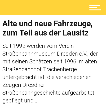
Service
n
s
Alte und neue Fahrzeuge,
Kolumne
e
zum Teil aus der Lausitz
“
Shop
Seit 1992 werden vom Verein
F
Straßenbahnmuseum Dresden e.V., der
o
mit seinen Schätzen seit 1996 im alten
o
C
Straßenbahnhof Trachenberge
h
untergebracht ist, die verschiedenen
Zeugen Dresdner
s
Straßenbahngeschichte aufgearbeitet,
o
p
gepflegt und...
h
P