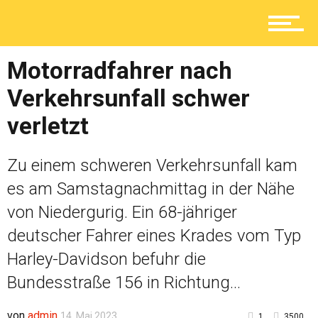
Lokal
Motorradfahrer nach
Verkehrsunfall schwer
Ratgeber
verletzt
Service
Zu einem schweren Verkehrsunfall kam
es am Samstagnachmittag in der Nähe
von Niedergurig. Ein 68-jähriger
Kolumne
deutscher Fahrer eines Krades vom Typ
Harley-Davidson befuhr die
Bundesstraße 156 in Richtung...
Shop
von
admin
14. Mai 2023
1
3500