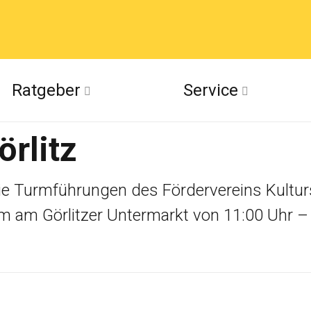
acebook
Ratgeber
Service
(Twitter)
rlitz
ckr
suu
e Turmführungen des Fördervereins Kulturs
rm am Görlitzer Untermarkt von 11:00 Uhr –