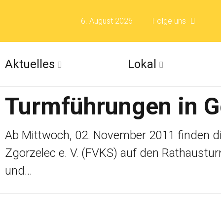
6. August 2026
Folge uns
Folge uns auf F
Aktuelles
Lokal
Folge uns auf X 
Turmführungen in Gö
Folge uns auf Fli
Folge uns auf Is
Ab Mittwoch, 02. November 2011 finden di
Zgorzelec e. V. (FVKS) auf den Rathaustu
und...