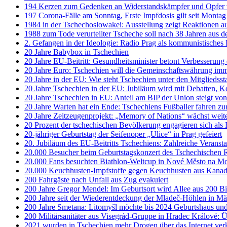
194 Kerzen zum Gedenken an Widerstandskämpfer und Opfer 
197 Corona-Fälle am Sonntag, Erste Impfdosis gilt seit Monta
1984 in der Tschechoslowakei: Ausstellung zeigt Reaktionen
1988 zum Tode verurteilter Tscheche soll nach 38 Jahren aus d
2. Gefangen in der Ideologie: Radio Prag als kommunistisches
20 Jahre Babybox in Tschechien
20 Jahre EU-Beitritt: Gesundheitsminister betont Verbesserung
20 Jahre Euro: Tschechien will die Gemeinschaftswährung imm
20 Jahre in der EU: Wie steht Tschechien unter den Mitgliedsst
20 Jahre Tschechien in der EU: Jubiläum wird mit Debatten, 
20 Jahre Tschechien in EU: Anteil am BIP der Union steigt von
20 Jahre Warten hat ein Ende: Tschechiens Fußballer fahren 
20 Jahre Zeitzeugenprojekt: „Memory of Nations“ wächst weit
20 Prozent der tschechischen Bevölkerung engagieren sich als F
20-jähriger Geburtstag der Seifenoper „Ulice“ in Prag gefeiert
20. Jubiläum des EU-Beitritts Tschechiens: Zahlreiche Veranst
20.000 Besucher beim Geburtstagskonzert des Tschechischen 
20.000 Fans besuchten Biathlon-Weltcup in Nové Město na M
20.000 Keuchhusten-Impfstoffe gegen Keuchhusten aus Kanada
200 Fahrgäste nach Unfall aus Zug evakuiert
200 Jahre Gregor Mendel: Im Geburtsort wird Allee aus 200 B
200 Jahre seit der Wiederentdeckung der Mladeč-Höhlen in M
200 Jahre Smetana: Litomyšl möchte bis 2024 Geburtshaus und 
200 Militärsanitäter aus Visegrád-Gruppe in Hradec Králové:
2021 wurden in Tschechien mehr Drogen über das Internet ver