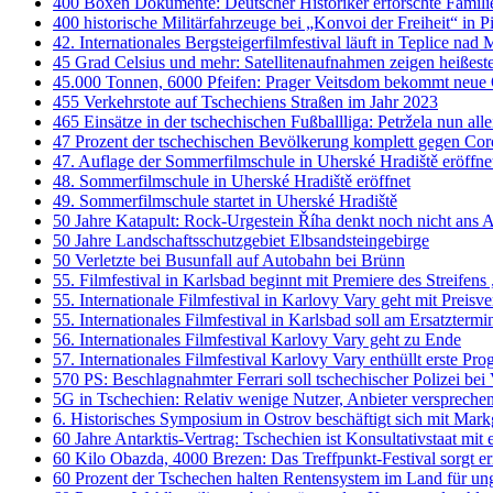
400 Boxen Dokumente: Deutscher Historiker erforschte Familie
400 historische Militärfahrzeuge bei „Konvoi der Freiheit“ in P
42. Internationales Bergsteigerfilmfestival läuft in Teplice nad 
45 Grad Celsius und mehr: Satellitenaufnahmen zeigen heißeste
45.000 Tonnen, 6000 Pfeifen: Prager Veitsdom bekommt neue 
455 Verkehrstote auf Tschechiens Straßen im Jahr 2023
465 Einsätze in der tschechischen Fußballliga: Petržela nun all
47 Prozent der tschechischen Bevölkerung komplett gegen Cor
47. Auflage der Sommerfilmschule in Uherské Hradiště eröffne
48. Sommerfilmschule in Uherské Hradiště eröffnet
49. Sommerfilmschule startet in Uherské Hradiště
50 Jahre Katapult: Rock-Urgestein Říha denkt noch nicht ans 
50 Jahre Landschaftsschutzgebiet Elbsandsteingebirge
50 Verletzte bei Busunfall auf Autobahn bei Brünn
55. Filmfestival in Karlsbad beginnt mit Premiere des Streifen
55. Internationale Filmfestival in Karlovy Vary geht mit Preisv
55. Internationales Filmfestival in Karlsbad soll am Ersatztermi
56. Internationales Filmfestival Karlovy Vary geht zu Ende
57. Internationales Filmfestival Karlovy Vary enthüllt erste Pr
570 PS: Beschlagnahmter Ferrari soll tschechischer Polizei bei
5G in Tschechien: Relativ wenige Nutzer, Anbieter verspreche
6. Historisches Symposium in Ostrov beschäftigt sich mit Mar
60 Jahre Antarktis-Vertrag: Tschechien ist Konsultativstaat mit 
60 Kilo Obazda, 4000 Brezen: Das Treffpunkt-Festival sorgt er
60 Prozent der Tschechen halten Rentensystem im Land für un