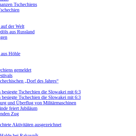
inanzen Tschechiens
Tschechien
auf der Welt
rdöls aus Russland
ngen
n aus Höhle
echiens gemeldet
stivals
schechischen „Dorf des Jahres“
besiegte Tschechien die Slowakei mit 6:3
besiegte Tschechien die Slowakei mit 6:3
 Burg und Überflug von Militärmaschinen
de feiert Jubiläum
renden Zug
htete Aktivitäten ausgezeichnet
 Halde bei Rakovník