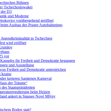
chechischen Bühnen
der Tschechoslowakei
f der D3
antik und Moderne
Otrokovice vorübergehend geöffnet
 beim Ausbau des Prager Autobahnrings
r Jugendkriminalität in Tschechien
est wird eröffnet
 Krumlov
erbaus
25 vor
 Kampfes für Freiheit und Demokratie begangen
ungen und Ausstellung
on Freiheit und Demokratie unterstrichen
Ukraine
tler kreieren Samtenen Karneval
„Haus der Träume“
 des Staatspräsidenten
eraturregulierung beim Heizen
hland ankert in Stausee Nové Mlýny
ischem Boden statt?