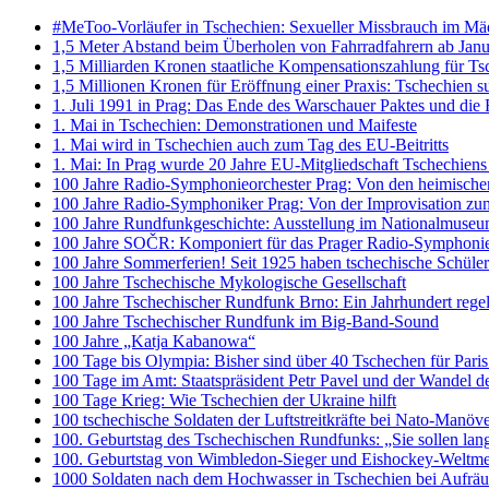
#MeToo-Vorläufer in Tschechien: Sexueller Missbrauch im Mäd
1,5 Meter Abstand beim Überholen von Fahrradfahrern ab Janua
1,5 Milliarden Kronen staatliche Kompensationszahlung für Ts
1,5 Millionen Kronen für Eröffnung einer Praxis: Tschechien s
1. Juli 1991 in Prag: Das Ende des Warschauer Paktes und die F
1. Mai in Tschechien: Demonstrationen und Maifeste
1. Mai wird in Tschechien auch zum Tag des EU-Beitritts
1. Mai: In Prag wurde 20 Jahre EU-Mitgliedschaft Tschechiens 
100 Jahre Radio-Symphonieorchester Prag: Von den heimische
100 Jahre Radio-Symphoniker Prag: Von der Improvisation zu
100 Jahre Rundfunkgeschichte: Ausstellung im Nationalmuseu
100 Jahre SOČR: Komponiert für das Prager Radio-Symphonie
100 Jahre Sommerferien! Seit 1925 haben tschechische Schüler 
100 Jahre Tschechische Mykologische Gesellschaft
100 Jahre Tschechischer Rundfunk Brno: Ein Jahrhundert rege
100 Jahre Tschechischer Rundfunk im Big-Band-Sound
100 Jahre „Katja Kabanowa“
100 Tage bis Olympia: Bisher sind über 40 Tschechen für Paris 
100 Tage im Amt: Staatspräsident Petr Pavel und der Wandel de
100 Tage Krieg: Wie Tschechien der Ukraine hilft
100 tschechische Soldaten der Luftstreitkräfte bei Nato-Manö
100. Geburtstag des Tschechischen Rundfunks: „Sie sollen lan
100. Geburtstag von Wimbledon-Sieger und Eishockey-Weltmei
1000 Soldaten nach dem Hochwasser in Tschechien bei Aufräu