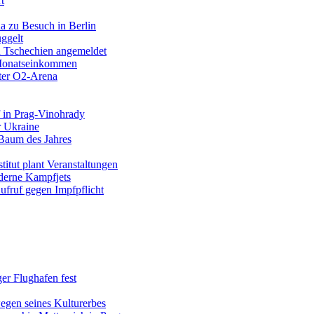
t
a zu Besuch in Berlin
ggelt
n Tschechien angemeldet
s Monatseinkommen
fter O2-Arena
 in Prag-Vinohrady
r Ukraine
 Baum des Jahres
itut plant Veranstaltungen
oderne Kampfjets
ufruf gegen Impfpflicht
er Flughafen fest
egen seines Kulturerbes