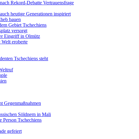
 nach Rekord-Debatte Vertrauensfrage
auch heutige Generationen inspiriert
Cheb bauen
 dem Gebiet Tschechiens
platz versorgt
er Eingriff in Olmütz
 Welt eroberte
identen Tschechiens steht
Weltruf
ople
hien
plant Gegenmaßnahmen
ussischen Söldnern in Mali
te Person Tschechiens
ade gefeiert