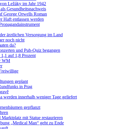
von Ležáky im Jahr 1942
g als Gesundheitsnachweis
 auf George Orwells Roman
er Haft entlassen werden
 Propagandainstrument
 der ärztlichen Versorgung im Land
er noch nicht
aaten da?
Konzerten und Pub-Quiz begangen
 1,1 auf 1,8 Prozent
zur WM
er
reiwillige
altungen geplant
Rundfunks in Prag
oravě
 werden innerhalb weniger Tage geliefert
irnenbäumen gepflanzt
ähren
Marktplatz mit Statue restaurieren
 Übung „Medical Man“ geht zu Ende
kauft