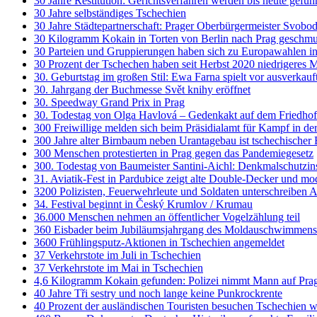
30 Jahre Restitution: Gerichtsverfahren werden bis heute geführ
30 Jahre selbständiges Tschechien
30 Jahre Städtepartnerschaft: Prager Oberbürgermeister Svobod
30 Kilogramm Kokain in Torten von Berlin nach Prag geschmu
30 Parteien und Gruppierungen haben sich zu Europawahlen i
30 Prozent der Tschechen haben seit Herbst 2020 niedrigere
30. Geburtstag im großen Stil: Ewa Farna spielt vor ausverkau
30. Jahrgang der Buchmesse Svět knihy eröffnet
30. Speedway Grand Prix in Prag
30. Todestag von Olga Havlová – Gedenkakt auf dem Friedhof
300 Freiwillige melden sich beim Präsidialamt für Kampf in de
300 Jahre alter Birnbaum neben Urantagebau ist tschechischer
300 Menschen protestierten in Prag gegen das Pandemiegesetz
300. Todestag von Baumeister Santini-Aichl: Denkmalschutzinst
31. Aviatik-Fest in Pardubice zeigt alte Double-Decker und m
3200 Polizisten, Feuerwehrleute und Soldaten unterschreiben A
34. Festival beginnt in Český Krumlov / Krumau
36.000 Menschen nehmen an öffentlicher Vogelzählung teil
360 Eisbader beim Jubiläumsjahrgang des Moldauschwimmens
3600 Frühlingsputz-Aktionen in Tschechien angemeldet
37 Verkehrstote im Juli in Tschechien
37 Verkehrstote im Mai in Tschechien
4,6 Kilogramm Kokain gefunden: Polizei nimmt Mann auf Prag
40 Jahre Tři sestry und noch lange keine Punkrockrente
40 Prozent der ausländischen Touristen besuchen Tschechien w