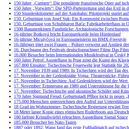
150 Jahre „Carmen“: Die populärste französische Oper auf ts
150 Jahre „Vorwärts“: Die SPD-Parteizeitung und das Exil in 
150 Stundenkilometer auf der Autobahn: Pilotprojekt startet au
150. Geburtstag von Josef Suk: Ein Komponist zwischen Rom
150. Geburtstag von Schuhbaron Baťa: Fabrikarbeiterhaus in 
1500 Bananenkisten Fundstücke: Archäologische Forschungen
16-jährige Botková bricht Europarekorde beim Hürdenlauf
16-jährige Miculyčová ist Europameisterin im BMX-Freestyle
16-Jähriger tötet zwei Frauen – Polizei verweist auf Anstieg de
16. Durchgang des Festivals deutschsprachiger Filme Das Filmf
16.000 Besucher beim Internationalen Musikfestival in Český
160 Jahre Petrof: Ausstellung in Prag zeigt die Kunst des Klavi
167.800 Einsätze: Tschechische Feuerwehr legt Statistik für 20
17. November 1939 und 1989: In Tschechien wird der Tag des
17. November in der Gedenkstätte Vojna: Theaterstücke, Führ
17. November in Tschechien: Auf Gedenkfeiern wird der Wert v
17. November: Erinnerung an 1989 und Unterstützung für die 
17. November: Tschechische und ukrainische Schüler und Küns
170 Jahre Sigmund Freud: Geburtsstadt Příbor lockt in neues 
175.000 Menschen unterzeichnen den Aufruf zur Unterstützung
18 Grad im Wohnzimmer: Tschechische Regierung erwägt Temp
18 Meter lange Kopie eines römischen Ruderboots aus Deutsc
180 farbige Kristallwürfel erleuchten Ausstellung Signal Space
185.000 Besucher bei Nato-Tagen
1887 oder 1892: Wann fand das erste Fußballmatch auf tschech