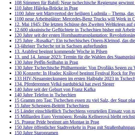
108 Stimmen für Babiš: Neue tschechische Regierung gewinnt
110 Jahre Hlávka-Brücke in Prag
1100 Jahre seit Märtyrertod der heiligen Ludmila – Thema, das 
1100 neue Arbeitsplätze: Mercedes-Benz Trucks will Werk in 
12. Mai 1945: Die letzten Schüsse des Zweiten Weltkriegs auf
12.600 ukrainische Geflüchtete in Tschechien bisher mit Arbeits
120 Jahre seit der ersten Hornhauttransplantation: Revolutionär
125 Jahre „Rusalka“: Ein tschechisches Opern-Kleinod, das die
13-jähriger Tscheche tot in Sachsen aufgefunden
13. Arabfest beginnt kommende Woche in Pilsen
13. und 14. Januar 2023: Termin für die Wahlen des Staatspräs
130 Jahre Petřín-Seilbahn in Prag
130 Jahre Tschechische Philharmonie: Von Dvořáks Segen zu 
130 Konzerte: In Hradec Králové beginnt Festival Rock for Pe
133 HIV-Neuansteckungen im ersten Halbjahr 2023 in Tschec
134. Pferderennen Velká pardubická hat zwei Sieger
140 Jahre seit der Geburt von Franz Kafka
140 Jahre Telefon in Tschechien
15 Gramm pro Tag: Tschechen essen zu viel Salz, der Staat 
15 Jahre Schengen-Beitritt Tschechiens
15 Länder einschließlich Tschechiens verurteilen Einsatz von r
15 Milliarden Euro Vermögen: Renáta Kellnerová bleibt reichs
15. Prague Pride beginnt am Montag in Prag
150 Jahre öffentlicher Stadtverkehr in Prag mit Straßenbahnpar
150 Jahre Staropramen