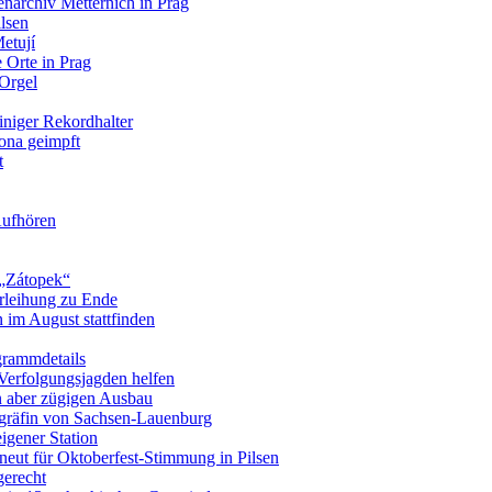
narchiv Metternich in Prag
ilsen
Metují
 Orte in Prag
Orgel
einiger Rekordhalter
ona geimpft
t
Aufhören
s „Zátopek“
erleihung zu Ende
n im August stattfinden
ogrammdetails
 Verfolgungsjagden helfen
n aber zügigen Ausbau
kgräfin von Sachsen-Lauenburg
eigener Station
neut für Oktoberfest-Stimmung in Pilsen
gerecht