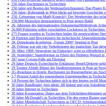
250 Jahre Dachrinnen in Tschechien
250 Jahre seit Beginn der Wetteraufzeichnungen: Das Prager 
250 Jahre: Bohemistik in Wien blickt auf bewegte Geschichte 
250. Geburtstag von Matěj Kopecký: Der Wegbereiter des tsch
250.000 Menschen demonstrieren in Prag gegen Babiš
26. Jahrgang des Internationalen Dokumentarfilmfestivals Ji.hl
26.000 Polizisten sollen verschärften Lockdown in Tschechie
275 Frauen wurden in Tschechien bisher für gesetzwidrige Steri
28 Parteien und Bewegungen für tschechische Abgeordnetenhau
28. Demokratie-Konferenz „Forum 2000“ beginnt in Prag
28. Februar war mit vier Verkehrstoten der tragischste Tag dies
28. März 1969: Siegesfeier im Eishockey wird zu öffentlichen 
28. September: Staatsfeiertag zu Ehren des Heiligen Wenzel in
287 neue Corona-Fälle am Dienstag
29 Jahre Deutsch-Tschechische Erklärung: Beneš-Dekrete gehö
29 Tonnen Abfall: Bilanz der Straßenreinigung in Prag an Neuja
2G-Regelung in Hotels: Buchungen im Riesengebirge ins Stoc
3,7 Prozent Anteil der erneuerbaren Energiequellen in Tschech
3,8 Prozent der Tschechen haben sich in den letzten zwölf Mo
30 Jahre Bandleader, jetzt allein: Jiří Imlauf und sein Solodebü
30 Jahre Internet in Tschechien
30 Jahre Kooperation: Daten aus dem Teilchenbeschleuniger 
30 Jahre McDonald’s in Tschechien: Für den ersten Burger s
30 Jahre Mitgliedschaft Tschechiens in OECD: Arbeitsproduktivi