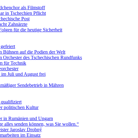
chenchor als Filmstoff
r in Tschechien Pflicht
chechische Post
ucht Zahnärzte
olgen für die heutige Sicherheit
gefeiert
n Bühnen auf die Podien der Welt
m Orchester des Tschechischen Rundfunks
m für Technik
orchester
im Juli und August frei
lmäßiger Sendebetrieb in Mähren
qualifiziert
r politischen Kultur
ver in Rumänien und Ungarn
ge alles senden können, was Sie wollen.“
ster Jaroslav Drobný
marbeiten im Einsatz