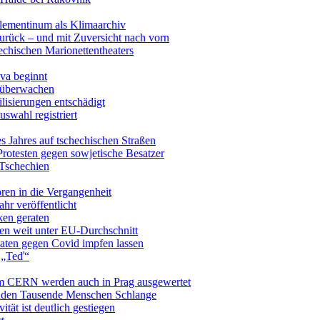
Klementinum als Klimaarchiv
zurück – und mit Zuversicht nach vorn
echischen Marionettentheaters
ava beginnt
n überwachen
lisierungen entschädigt
swahl registriert
es Jahres auf tschechischen Straßen
Protesten gegen sowjetische Besatzer
 Tschechien
ren in die Vergangenheit
hr veröffentlicht
ken geraten
ien weit unter EU-Durchschnitt
naten gegen Covid impfen lassen
t „Teď“
am CERN werden auch in Prag ausgewertet
tanden Tausende Menschen Schlange
tät ist deutlich gestiegen