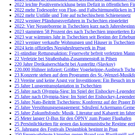
2022 leichte Positiventwicklung beim Defizit in öffentlichen F
2022 mehr Todesopfer von Flug- und Fallschirmunglücken in 
2022 mehr Unfälle und Tote auf tschechischem Schienennetz
2022 weniger Pfändungsverfahren in Tschechien eingeleitet
2022: Vier Neugeborene in Tschechien kurz nach Jahresbeginn 
2023 stammten 58 Prozent des nach Tschechien importierten E
2023 war wärmstes Jahr in Tschechien seit Beginn der Erhebu
2023 weniger verkaufte Wohnungen und Häuser in Tschechien
2024 kein offizielles Neujahrsfeuerwerk in Prag
21-stündige Rettungsaktion: Feuerwehr befreit verletzten Man
22 Verletzte bei Straßenbahn-Zusammenstoß in Pilsen
220 Jahre Dreikaiserschlacht bei Austerlitz (Slavkov)
220.000 Hühner infiziert: Größter Vogelgrippe-Ausbruch Tsch
23 Konzerte stehen auf dem Programm des St.-Wenzel-Musikfe
23 Vereine und keine Angst vor Investitionen: Ein Besuch im t
25 Jahre Lungentransplantation in Tschechien
25 Jahre nach Olympia-Sieg: Im Spiel der Eishockey-Legenden 
25 Jahre nach Olympia-Sieg: Im Spiel der Eishockey-Legenden 
25 Jahre Nato-Beitritt Tschechiens: Konferenz auf der Prager
25 Jahre Versöhnungsengagement: Sdružení Ackermann-Gemein
25 Jahre Zukunftsfonds: Musik, Literatur und Kabarett im fah
25 Meter langer O-Bus für den ÖPNV zum Prager Flughafen
25 Persönlichkeiten für gegen das kommunistische Regime geric
25. Jahrgang des Festivals Designblok beginnt in Prag
250 Feuerwehrleute kämpfen gegen Brand von Plastikmüll auf