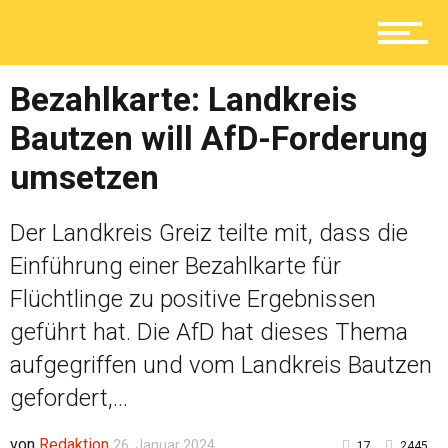
Ratgeber
Bezahlkarte: Landkreis
Service
Bautzen will AfD-Forderung
umsetzen
Kolumne
Der Landkreis Greiz teilte mit, dass die
Einführung einer Bezahlkarte für
Shop
Flüchtlinge zu positive Ergebnissen
geführt hat. Die AfD hat dieses Thema
aufgegriffen und vom Landkreis Bautzen
gefordert,...
von
Redaktion
26. Januar 2024
17
2445