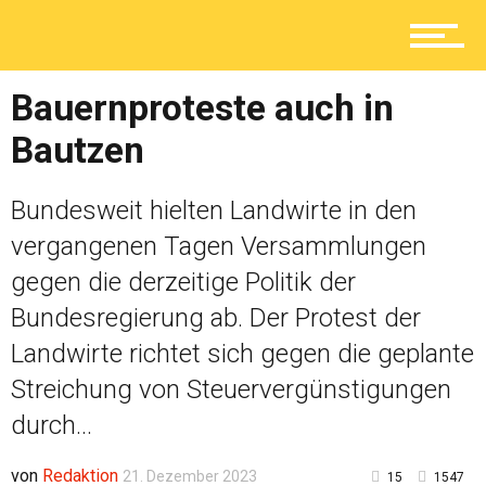
Lokal
Bauernproteste auch in
Ratgeber
Bautzen
Bundesweit hielten Landwirte in den
Service
vergangenen Tagen Versammlungen
gegen die derzeitige Politik der
Bundesregierung ab. Der Protest der
Kolumne
Landwirte richtet sich gegen die geplante
Streichung von Steuervergünstigungen
Shop
durch...
von
Redaktion
21. Dezember 2023
15
1547