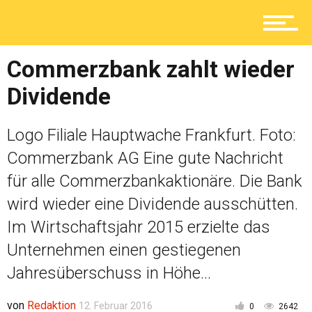
Lokal
Commerzbank zahlt wieder
Ratgeber
Dividende
Logo Filiale Hauptwache Frankfurt. Foto:
Service
Commerzbank AG Eine gute Nachricht
für alle Commerzbankaktionäre. Die Bank
wird wieder eine Dividende ausschütten.
Kolumne
Im Wirtschaftsjahr 2015 erzielte das
Unternehmen einen gestiegenen
Jahresüberschuss in Höhe...
Shop
von
Redaktion
12. Februar 2016
0
2642