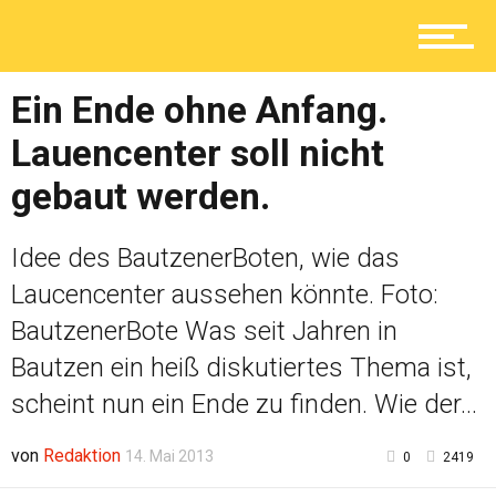
Lokal
Ein Ende ohne Anfang.
Lauencenter soll nicht
Ratgeber
gebaut werden.
Service
Idee des BautzenerBoten, wie das
Laucencenter aussehen könnte. Foto:
BautzenerBote Was seit Jahren in
Kolumne
Bautzen ein heiß diskutiertes Thema ist,
scheint nun ein Ende zu finden. Wie der...
Shop
von
Redaktion
14. Mai 2013
0
2419