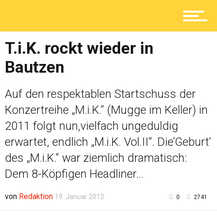
Ratgeber
T.i.K. rockt wieder in
Service
Bautzen
Kolumne
Auf den respektablen Startschuss der
Konzertreihe „M.i.K.“ (Mugge im Keller) in
2011 folgt nun,vielfach ungeduldig
Shop
erwartet, endlich „M.i.K. Vol.II“. Die’Geburt‘
des „M.i.K.“ war ziemlich dramatisch:
Dem 8-Köpfigen Headliner...
von
Redaktion
19. Januar 2012
0
2741