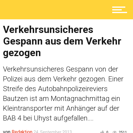
Lokal
Verkehrsunsicheres
Gespann aus dem Verkehr
Ratgeber
gezogen
Service
Verkehrsunsicheres Gespann von der
Polizei aus dem Verkehr gezogen. Einer
Streife des Autobahnpolizeireviers
Kolumne
Bautzen ist am Montagnachmittag ein
Kleintransporter mit Anhänger auf der
BAB 4 bei Uhyst aufgefallen....
Shop
von
Redaktion
24. September 2013
0
2511